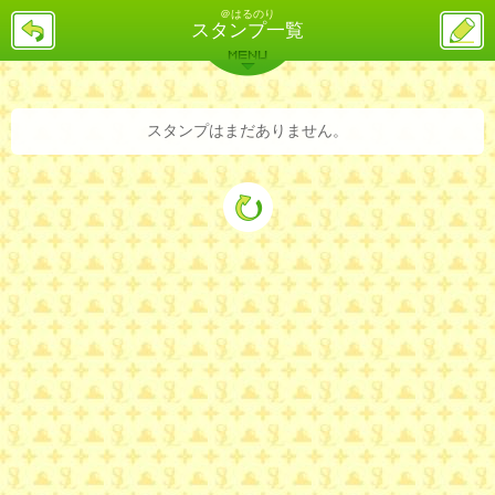
＠はるのり
戻
ス
スタンプ一覧
る
レ
投
MENU
稿
バックナンバー
詳細検索
ランキング
まとめ
スタンプはまだありません。