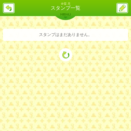
＠栞 月
戻
ス
スタンプ一覧
る
レ
投
MENU
稿
バックナンバー
詳細検索
ランキング
まとめ
スタンプはまだありません。