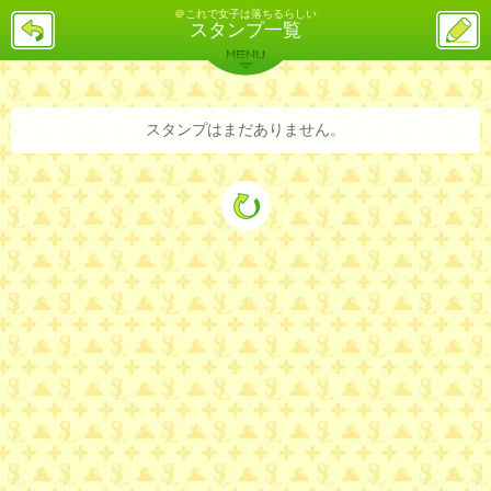
＠これで女子は落ちるらしい
戻
ス
スタンプ一覧
る
レ
投
MENU
稿
バックナンバー
詳細検索
ランキング
まとめ
スタンプはまだありません。