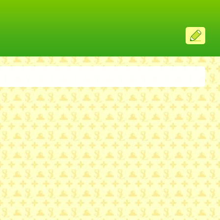
ス
レ
投
稿