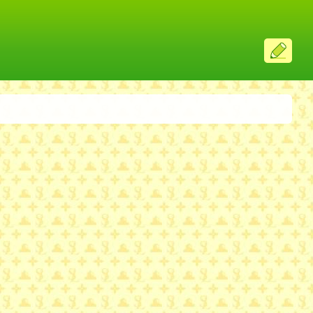
ス
レ
投
稿