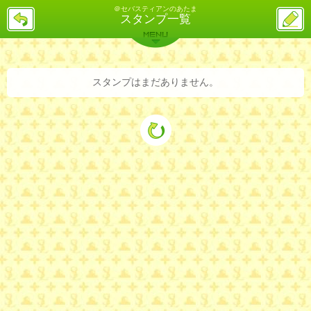
＠セバスティアンのあたま
戻
ス
スタンプ一覧
る
レ
投
MENU
稿
バックナンバー
詳細検索
ランキング
まとめ
スタンプはまだありません。