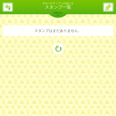
＠セバスティアンのあたま
戻
ス
スタンプ一覧
る
レ
投
MENU
稿
バックナンバー
詳細検索
ランキング
まとめ
スタンプはまだありません。