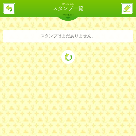
＠コハル
戻
ス
スタンプ一覧
る
レ
投
MENU
稿
バックナンバー
詳細検索
ランキング
まとめ
スタンプはまだありません。