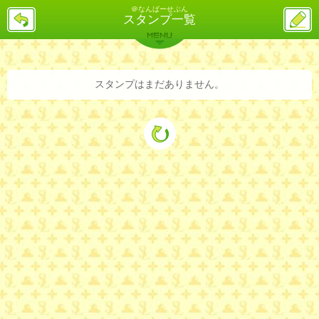
＠なんばーせぶん
戻
ス
スタンプ一覧
る
レ
投
MENU
稿
バックナンバー
詳細検索
ランキング
まとめ
スタンプはまだありません。