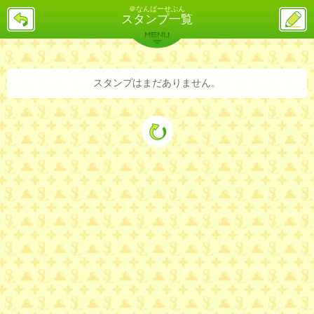
＠なんばーせぶん
戻
ス
スタンプ一覧
る
レ
投
MENU
稿
バックナンバー
詳細検索
ランキング
まとめ
スタンプはまだありません。