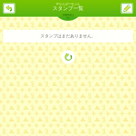
＠なんばーせぶん
戻
ス
スタンプ一覧
る
レ
投
MENU
稿
バックナンバー
詳細検索
ランキング
まとめ
スタンプはまだありません。