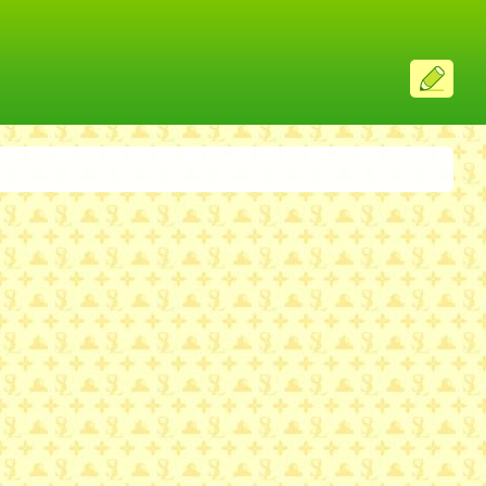
ス
レ
投
稿