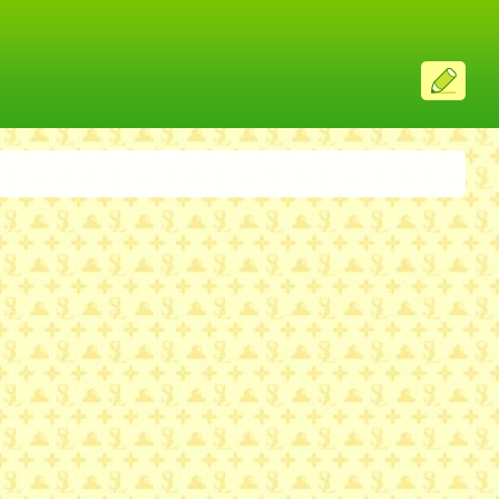
ス
レ
投
稿