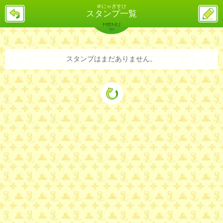
＠にゃぎすけ
戻
ス
スタンプ一覧
る
レ
投
MENU
稿
バックナンバー
詳細検索
ランキング
まとめ
スタンプはまだありません。