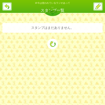
＠今は使われているラジオあって
戻
ス
る
ぃ
レ
スタンプ一覧
投
MENU
稿
バックナンバー
詳細検索
ランキング
まとめ
スタンプはまだありません。