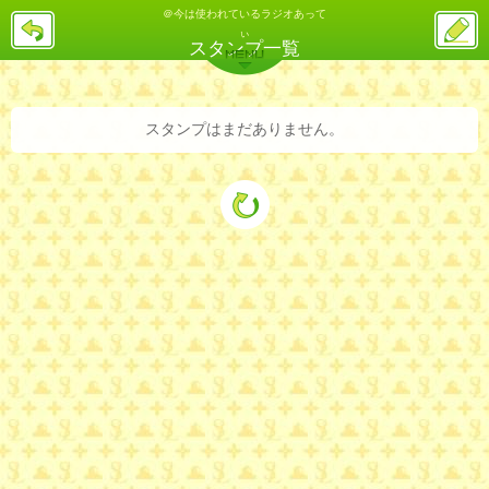
＠今は使われているラジオあって
戻
ス
る
ぃ
レ
スタンプ一覧
投
MENU
稿
バックナンバー
詳細検索
ランキング
まとめ
スタンプはまだありません。