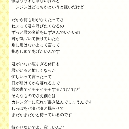
僕はウサギじゃないけれど
ニンジンはどっちかというと嫌いだけど
だから何も用がなくたってさ
ねぇって君を呼びたくなるの
ずっと君の名前を口ずさんでいたいの
君が気づいて振り向いたら
別に用はないよって言って
抱きしめてあげたいんです
君がいない暇すぎる休日も
君がいると忙しくなった
忙しいって言ったって
日が明けてから暮れるまで
僕の家でイチャイチャするだけだけど
そんなものでさえ僕らは
カレンダーに忘れず書き込んでしまうんです
しっぽをパタパタと揺らせて
まだかまだかと待っているのです
待たせないでよ、寂しいんだ