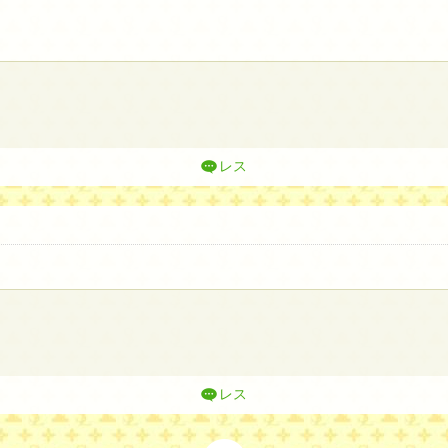
レス
レス