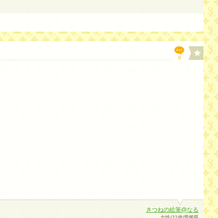
0
きつねの絵筆@なる
女性/22歳/愛媛県