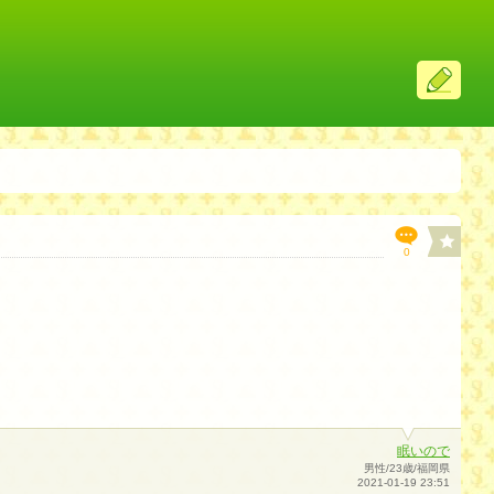
ス
レ
投
稿
0
眠いので
男性/23歳/福岡県
2021-01-19 23:51