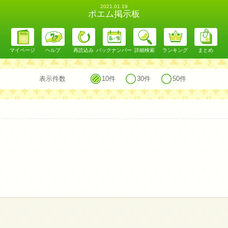
2021.01.19
ポエム掲示板
マイページ
ヘルプ
再読込み
バックナンバー
詳細検索
ランキング
まとめ
表示件数
10件
30件
50件