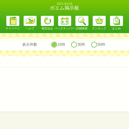
2021.04.03
ポエム掲示板
マイページ
ヘルプ
再読込み
バックナンバー
詳細検索
ランキング
まとめ
表示件数
10件
30件
50件