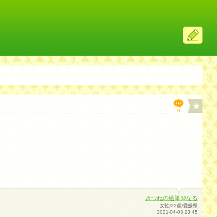
ス
レ
投
稿
0
きつねの絵筆@なる
女性/22歳/愛媛県
2021-04-03 23:45