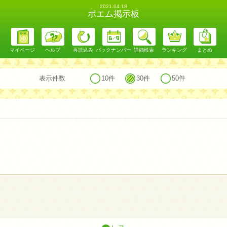
2021.04.18
ポエム掲示板
マイページ
ヘルプ
再読込み
バックナンバー
詳細検索
ランキング
まとめ
表示件数
10件
30件
50件