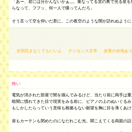
「あー、君には分かんないかぁ,,,。重なってる雲の奥で光る
らなって、フフッ、何一人で喋ってんだろ」
そう言って空を仰いだ君に、この夜空のような闇が訪れぬように
全部読まなくてもいいよ
ナンセンス文学
改善の余地あ
怖い
電気が消された部屋で闇を掴んでみるけど、当たり前に両手は重
暗闇に慣れてきた目で現実をみる前に、ピアノの上のぬいぐるみ
もしかしたらっていう意味も根拠もない願望を胸に目を薄くあけ
扉もカーテンも閉めたのになだれこむ光。聞こえてくる両親の話