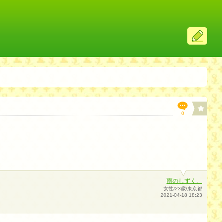
ス
レ
投
稿
0
雨のしずく。
女性/23歳/東京都
2021-04-18 18:23