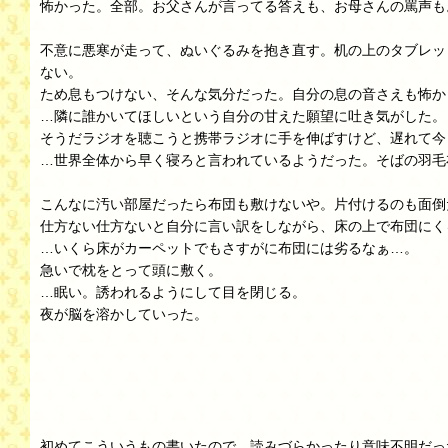
怖かった。全部。お父さんが言ってる答えも、お母さんの罵声も
不意に悪寒が走って、ぬいぐるみを抱き直す。机の上のタブレット
ない。
ため息もつけない、そんな気分だった。自分の息の音さえも怖か
…隣に誰かいてほしいという自分の甘えた願望に吐き気がした。
そうだラジオを聴こうと携帯ラジオに手を伸ばすけど、遅れて今
…世界全体から早く寝ろと言われているようだった。そばの羽毛
こんなに汚い部屋だったら布団も敷けないや。片付けるのも面倒
仕方ない仕方ないと自分に言い訳をしながら、床の上で布団にく
…いくら床がカーペットでもさすがに布団には劣るなぁ…。
急いで枕をとって頭に敷く。
…眠い。誘われるようにして目を閉じる。
夜が脳を溶かしていった。
初めてこういうもの書いたので、読みづらかったり意味不明だっ