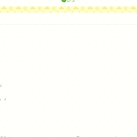
レス
」
、」