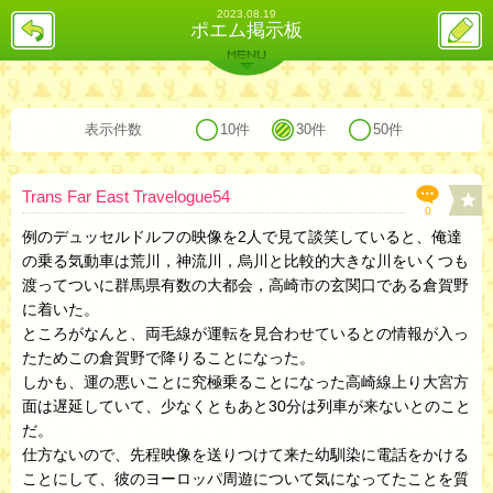
2023.08.19
戻
ス
ポエム掲示板
る
レ
投
MENU
稿
バックナンバー
詳細検索
ランキング
まとめ
表示件数
10件
30件
50件
Trans Far East Travelogue54
0
例のデュッセルドルフの映像を2人で見て談笑していると、俺達
の乗る気動車は荒川，神流川，烏川と比較的大きな川をいくつも
渡ってついに群馬県有数の大都会，高崎市の玄関口である倉賀野
に着いた。
ところがなんと、両毛線が運転を見合わせているとの情報が入っ
たためこの倉賀野で降りることになった。
しかも、運の悪いことに究極乗ることになった高崎線上り大宮方
面は遅延していて、少なくともあと30分は列車が来ないとのこと
だ。
仕方ないので、先程映像を送りつけて来た幼馴染に電話をかける
ことにして、彼のヨーロッパ周遊について気になってたことを質