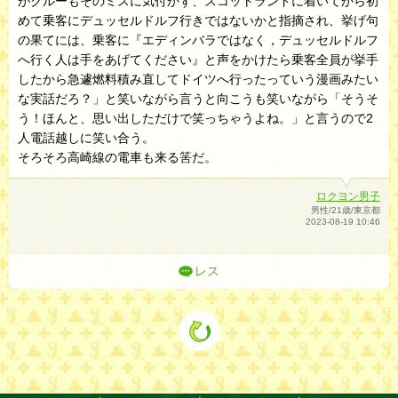
がクルーもそのミスに気付かず、スコットランドに着いてから初
めて乗客にデュッセルドルフ行きではないかと指摘され、挙げ句
の果てには、乗客に『エディンバラではなく，デュッセルドルフ
へ行く人は手をあげてください』と声をかけたら乗客全員が挙手
したから急遽燃料積み直してドイツへ行ったっていう漫画みたい
な実話だろ？」と笑いながら言うと向こうも笑いながら「そうそ
う！ほんと、思い出しただけで笑っちゃうよね。」と言うので2
人電話越しに笑い合う。
そろそろ高崎線の電車も来る筈だ。
ロクヨン男子
男性/21歳/東京都
2023-08-19 10:46
レス