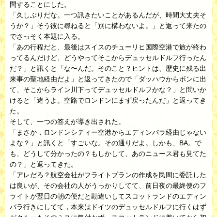
問することにした。
「久しぶりだな。一つ訊きたいことがあるんだが、時間大丈夫そ
うか？」そう彼に尋ねると「別に構わないよ。」と返って来たの
でさっそく本題に入る。
「あの行程だと、最後はスイスのチューリヒ国際空港で旅が終わ
ってるんだけど、どうやってそこからデュッセルドルフ行ったん
だ？」と訊くと「な〜んだ。そのこと？ヒントは、歴史に残る出
来事の聖地経由だよ」と返ってきたので「ダッハウからボンに出
て、そこからライン川下ってデュッセルドルフかな？」と問いか
けると「違うよ。空路でロンドンにまず戻ったんだ」と返ってき
た。
そして、一つの答えが導き出された。
「まさか，ロンドンシティー空港からエディンバラ経由じゃない
よな？」と訊くと「すごいな。その通りだよ。しかも、BA。で
も、どうして分かったの？もしかして、あのニュース君も見てた
の？」と返ってきた。
「アレだろ？航空会社がフライトプランの作成を民間に委託した
は良いが、その会社の人がうっかりしてて、前日夜の最終便のフ
ライトが翌日の朝の便だと勘違いしてスコットランドのエディン
バラ行きにしてて，本来はドイツのデュッセルドルフに行くはず