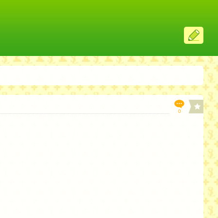
ス
レ
投
稿
0