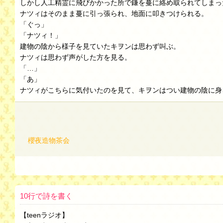
しかし人工精霊に飛びかかった所で鎌を蔓に絡め取られてしまっ
ナツィはそのまま蔓に引っ張られ、地面に叩きつけられる。
「ぐっ」
「ナツィ！」
建物の陰から様子を見ていたキヲンは思わず叫ぶ。
ナツィは思わず声がした方を見る。
「…」
「あ」
ナツィがこちらに気付いたのを見て、キヲンはつい建物の陰に身
櫻夜造物茶会
10行で詩を書く
【teenラジオ】