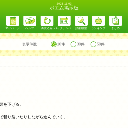
2023.11.03
ポエム掲示板
マイページ
ヘルプ
再読込み
バックナンバー
詳細検索
ランキング
まとめ
表示件数
10件
30件
50件
頭を下げる。
で斬り裂いたりしながら進んでいく。