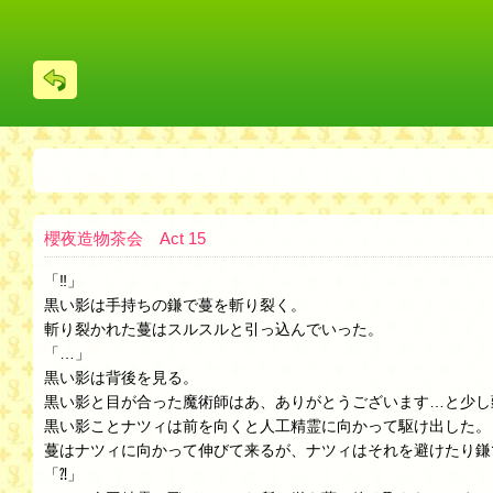
戻
る
櫻夜造物茶会 Act 15
「‼︎」
黒い影は手持ちの鎌で蔓を斬り裂く。
斬り裂かれた蔓はスルスルと引っ込んでいった。
「…」
黒い影は背後を見る。
黒い影と目が合った魔術師はあ、ありがとうございます…と少し
黒い影ことナツィは前を向くと人工精霊に向かって駆け出した。
蔓はナツィに向かって伸びて来るが、ナツィはそれを避けたり鎌
「⁈」