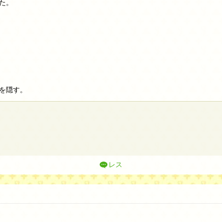
た。
を隠す。
レス