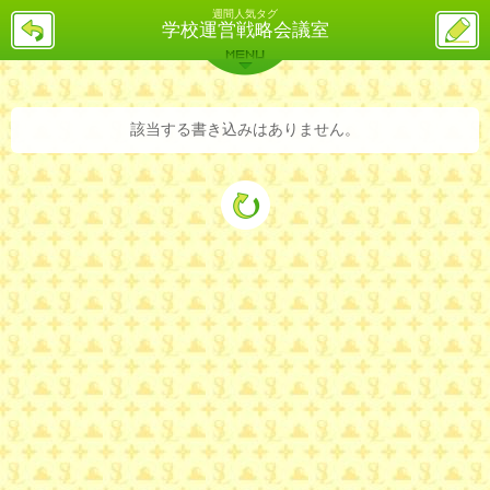
週間人気タグ
戻
ス
学校運営戦略会議室
る
レ
投
MENU
稿
バックナンバー
詳細検索
ランキング
まとめ
該当する書き込みはありません。