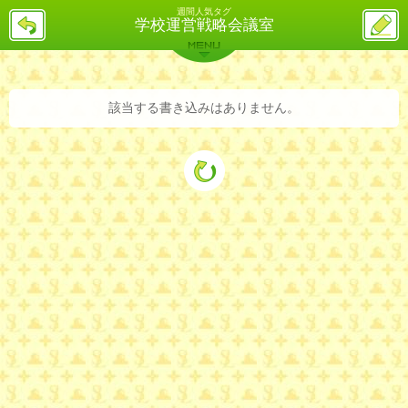
週間人気タグ
戻
ス
学校運営戦略会議室
る
レ
投
MENU
稿
バックナンバー
詳細検索
ランキング
まとめ
該当する書き込みはありません。