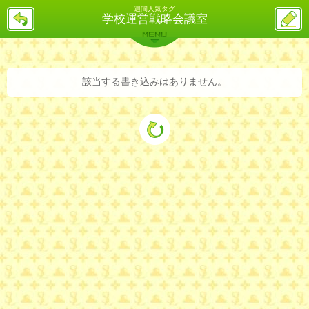
週間人気タグ
戻
ス
学校運営戦略会議室
る
レ
投
MENU
稿
バックナンバー
詳細検索
ランキング
まとめ
該当する書き込みはありません。