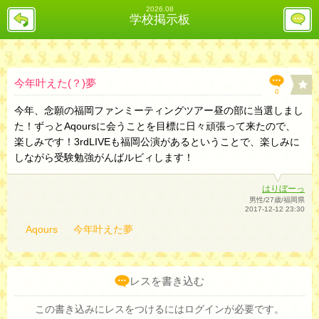
2026.08
戻
レ
学校掲示板
る
ス
投
稿
欄
へ
今年叶えた(？)夢
0
今年、念願の福岡ファンミーティングツアー昼の部に当選しまし
た！ずっとAqoursに会うことを目標に日々頑張って来たので、
楽しみです！3rdLIVEも福岡公演があるということで、楽しみに
しながら受験勉強がんばルビィします！
はりぼーっ
男性/27歳/福岡県
2017-12-12 23:30
Aqours
今年叶えた夢
レスを書き込む
この書き込みにレスをつけるにはログインが必要です。