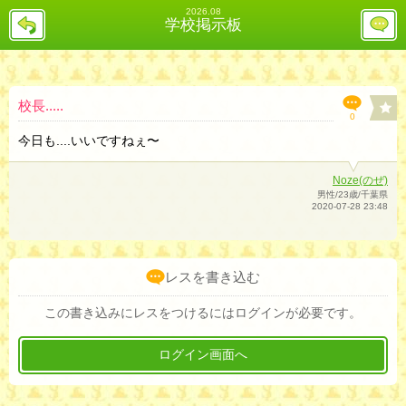
2026.08
戻
レ
学校掲示板
る
ス
投
稿
欄
へ
校長.....
0
今日も....いいですねぇ〜
Noze(のぜ)
男性/23歳/千葉県
2020-07-28 23:48
レスを書き込む
この書き込みにレスをつけるにはログインが必要です。
ログイン画面へ