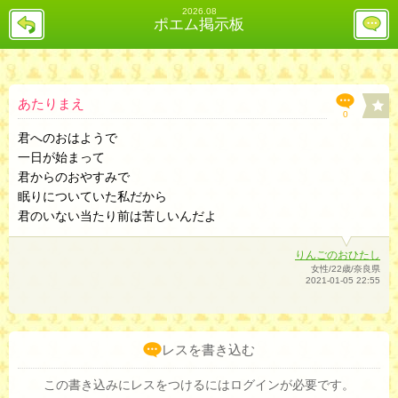
2026.08
戻
レ
ポエム掲示板
る
ス
投
稿
欄
へ
あたりまえ
0
君へのおはようで
一日が始まって
君からのおやすみで
眠りについていた私だから
君のいない当たり前は苦しいんだよ
りんごのおひたし
女性/22歳/奈良県
2021-01-05 22:55
レスを書き込む
この書き込みにレスをつけるにはログインが必要です。