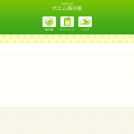
2026.08
ポエム掲示板
掲示板
マイページ
ヘルプ