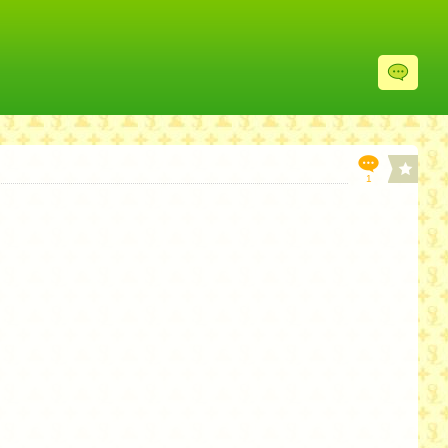
レ
ス
投
稿
欄
へ
1