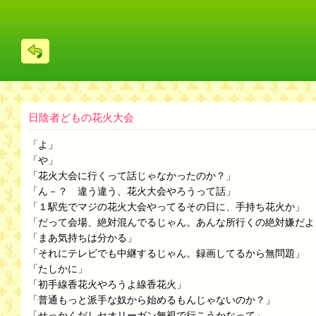
戻
る
日陰者どもの花火大会
「よ」
「や」
「花火大会に行くって話じゃなかったのか？」
「ん－？ 違う違う、花火大会やろうって話」
「１駅先でマジの花火大会やってるその日に、手持ち花火か」
「だって会場、絶対混んでるじゃん。あんな所行くの絶対嫌だよ
「まあ気持ちは分かる」
「それにテレビでも中継するじゃん。録画してるから無問題」
「たしかに」
「初手線香花火やろうよ線香花火」
「普通もっと派手な奴から始めるもんじゃないのか？」
「せっかくだしセオリーガン無視で行こうかなって」