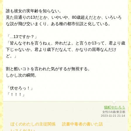
誰も彼女の実年齢を知らない。
見た目通りの13だとか、いやいや、80歳超えだとか、いろいろ
な説が飛び交いまくり、ある種の都市伝説と化している。
「...13ですか？」
「皆んなそれを言うねぇ、外れだよ。と言うか13って、君より歳
下じゃないか。君より歳下だなんて、かなりの屈辱なんだけ
ど。」
割と酷いコトを言われた気がするが無視する。
しかし次の瞬間。
「伏せろっ！」
「！！！」
猫町やたろう
女性/16歳/東京都
2023-11-21 21:14
ぼくのわたしの主従関係
読書中毒者の書いた話
レスください。