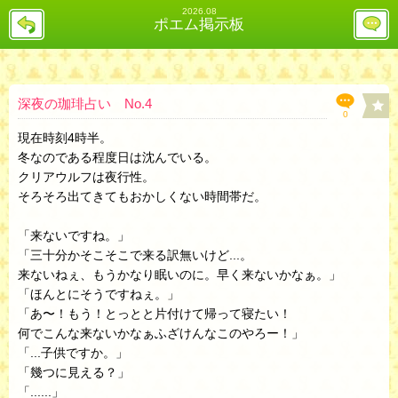
2026.08
戻
レ
ポエム掲示板
る
ス
投
稿
欄
へ
深夜の珈琲占い No.4
0
現在時刻4時半。
冬なのである程度日は沈んでいる。
クリアウルフは夜行性。
そろそろ出てきてもおかしくない時間帯だ。
「来ないですね。」
「三十分かそこそこで来る訳無いけど...。
来ないねぇ、もうかなり眠いのに。早く来ないかなぁ。」
「ほんとにそうですねぇ。」
「あ〜！もう！とっとと片付けて帰って寝たい！
何でこんな来ないかなぁふざけんなこのやろー！」
「...子供ですか。」
「幾つに見える？」
「......」