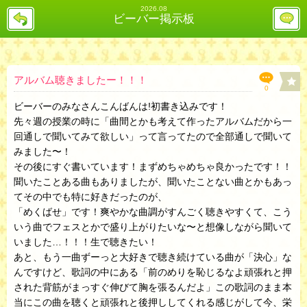
2026.08
戻
レ
ビーバー掲示板
る
ス
投
稿
欄
へ
アルバム聴きましたー！！！
0
ビーバーのみなさんこんばんは!初書き込みです！
先々週の授業の時に「曲間とかも考えて作ったアルバムだから一
回通しで聞いてみて欲しい」って言ってたので全部通しで聞いて
みました〜！
その後にすぐ書いています！まずめちゃめちゃ良かったです！！
聞いたことある曲もありましたが、聞いたことない曲とかもあっ
てその中でも特に好きだったのが、
「めくばせ」です！爽やかな曲調がすんごく聴きやすくて、こう
いう曲でフェスとかで盛り上がりたいな〜と想像しながら聞いて
いました…！！！生で聴きたい！
あと、もう一曲ずーっと大好きで聴き続けている曲が「決心」な
んですけど、歌詞の中にある「前のめりを恥じるなよ頑張れと押
された背筋がまっすぐ伸びて胸を張るんだよ」この歌詞のまま本
当にこの曲を聴くと頑張れと後押ししてくれる感じがして今、栄