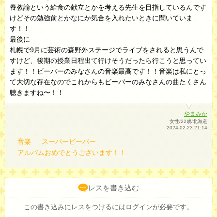
養教諭という給食の献立とかを考える先生を目指しているんです
けどその勉強前とかなにか気合を入れたいときに聞いていま
す！！
最後に
札幌で9月に芸術の森野外ステージでライブをされると思うんで
すけど、後期の授業日程出て行けそうだったら行こうと思ってい
ます！！ビーバーのみなさんの音楽最高です！！音楽は私にとっ
て大切な存在なのでこれからもビーバーのみなさんの曲たくさん
聴きますね〜！！
やまみか
女性/22歳/北海道
2024-02-23 21:14
音楽
スーパービーバー
アルバムおめでとうございます！！
レスを書き込む
この書き込みにレスをつけるにはログインが必要です。