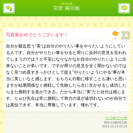
2026.08
戻
レ
宮世 掲示板
る
ス
投
稿
欄
へ
写真集おめでとうございます！
0
自分が最近思う"美"は自分のやりたい事をやりたいようにしてい
る人です。自分がやりたい事をやると周りに反対の意見を言われ
てしまうのでは？と不安になりなかなか自分のやりたいように出
来ないことが多いです。ですが周りの意見を全く聞かないのでは
なく見つめ直すきっかけとして捉え"やりたいようにやる"事が本
当に美しいなと感じます。もちろん行動に移すことも凄いと思い
ますが結果関係なく挑戦して失敗したら次に生かせるし成功した
らまた挑戦する道ができる。だから本当に"美"だと自分は感じま
す。りゅび先生は常に挑戦して努力の道が途切れないのが自分で
は真似できず、本当に尊敬しています。憧れです。
たつやでーす
男性/18歳/埼玉県
2024-12-23 03:16