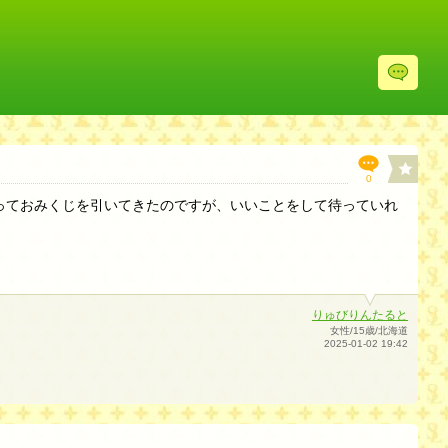
レ
ス
投
稿
欄
へ
0
っておみくじを引いてきたのですが、いいことをして待っていれ
りゅびりんたると
女性/15歳/北海道
2025-01-02 19:42