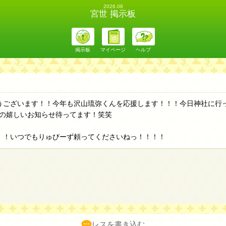
2026.08
宮世 掲示板
掲示板
マイページ
ヘルプ
うございます！！今年も沢山琉弥くんを応援します！！！今日神社に行
の嬉しいお知らせ待ってます！笑笑
！！いつでもりゅびーず頼ってくださいねっ！！！！
！
レスを書き込む