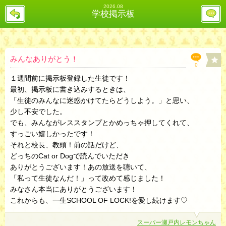
2026.08
戻
レ
学校掲示板
る
ス
投
稿
欄
へ
みんなありがとう！
0
１週間前に掲示板登録した生徒です！
最初、掲示板に書き込みするときは、
「生徒のみんなに迷惑かけてたらどうしよう。」と思い、
少し不安でした。
でも、みんながレススタンプとかめっちゃ押してくれて、
すっごい嬉しかったです！
それと校長、教頭！前の話だけど、
どっちのCat or Dogで読んでいただき
ありがとうございます！あの放送を聴いて、
「私って生徒なんだ！」って改めて感じました！
みなさん本当にありがとうございます！
これからも、一生SCHOOL OF LOCK!を愛し続けます♡
スーパー瀬戸内レモンちゃん