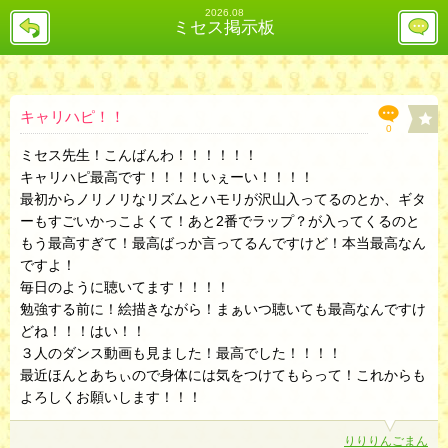
2026.08
戻
レ
ミセス掲示板
る
ス
投
稿
欄
へ
キャリハピ！！
0
ミセス先生！こんばんわ！！！！！！
キャリハピ最高です！！！！いぇーい！！！！
最初からノリノリなリズムとハモリが沢山入ってるのとか、ギタ
ーもすごいかっこよくて！あと2番でラップ？が入ってくるのと
もう最高すぎて！最高ばっか言ってるんですけど！本当最高なん
ですよ！
毎日のように聴いてます！！！！
勉強する前に！絵描きながら！まぁいつ聴いても最高なんですけ
どね！！！はい！！
３人のダンス動画も見ました！最高でした！！！！
最近ほんとあちぃので身体には気をつけてもらって！これからも
よろしくお願いします！！！
りりりんごまん