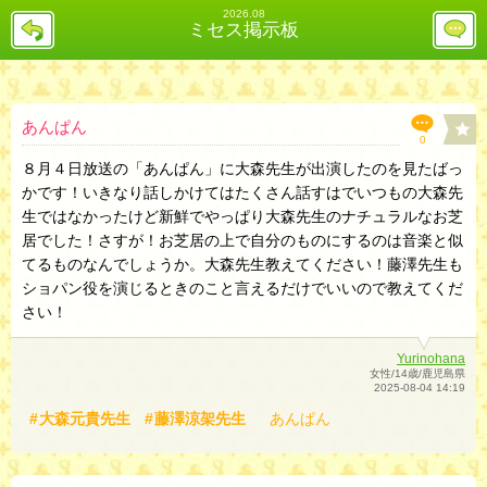
2026.08
戻
レ
ミセス掲示板
る
ス
投
稿
欄
へ
あんぱん
0
８月４日放送の「あんぱん」に大森先生が出演したのを見たばっ
かです！いきなり話しかけてはたくさん話すはでいつもの大森先
生ではなかったけど新鮮でやっぱり大森先生のナチュラルなお芝
居でした！さすが！お芝居の上で自分のものにするのは音楽と似
てるものなんでしょうか。大森先生教えてください！藤澤先生も
ショパン役を演じるときのこと言えるだけでいいので教えてくだ
さい！
Yurinohana
女性/14歳/鹿児島県
2025-08-04 14:19
大森元貴先生
藤澤涼架先生
あんぱん