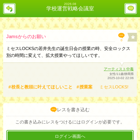
2026.08
戻
レ
学校運営戦略会議室
る
ス
投
稿
欄
へ
Jamsからのお願い
0
ミセスLOCKSの若井先生の誕生日会の授業の時、安全ロックス
別の時間に変えて、拡大授業やってほしいです。
アーティスト中毒
女性/11歳/静岡県
2025-10-02 22:06
校長と教頭に叶えてほしいこと
授業案
ミセスLOCKS!
レスを書き込む
この書き込みにレスをつけるにはログインが必要です。
ログイン画面へ