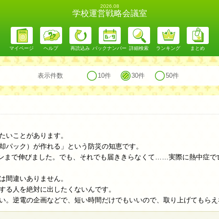
2026.08
学校運営戦略会議室
マイページ
ヘルプ
再読込み
バックナンバー
詳細検索
ランキング
まとめ
表示件数
10件
30件
50件
たいことがあります。
却パック）が作れる」という防災の知恵です。
ョンまで伸びました。でも、それでも届ききらなくて……実際に熱中症
は間違いありません。
する人を絶対に出したくないんです。
い。逆電の企画などで、短い時間だけでもいいので、取り上げてもらえ