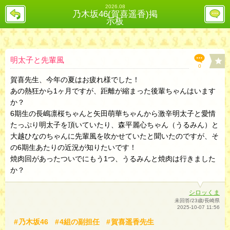
2026.08
戻
レ
乃木坂46(賀喜遥香)掲
る
ス
示板
投
稿
欄
へ
明太子と先輩風
0
賀喜先生、今年の夏はお疲れ様でした！
あの熱狂から1ヶ月ですが、距離が縮まった後輩ちゃんはいます
か？
6期生の長嶋凛桜ちゃんと矢田萌華ちゃんから激辛明太子と愛情
たっぷり明太子を頂いていたり、森平麗心ちゃん（うるみん）と
大越ひなのちゃんに先輩風を吹かせていたと聞いたのですが、そ
の6期生あたりの近況が知りたいです！
焼肉回があったついでにもう1つ、うるみんと焼肉は行きました
か？
シロッくま
未回答/23歳/長崎県
2025-10-07 11:56
乃木坂46
4組の副担任
賀喜遥香先生