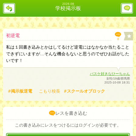
2026.08
戻
レ
学校掲示板
る
ス
投
稿
欄
へ
初逆電
0
私は１回書き込みとかはしてるけど逆電にはなかなか当たること
できずにいますが…そんな機会もないと思うのでぜひお話がした
いです！
バスケ好きなひーちゃん
女性/19歳/群馬県
2025-10-08 18:31
掲示板逆電
こもり校長
スクールオブロック
レスを書き込む
この書き込みにレスをつけるにはログインが必要です。