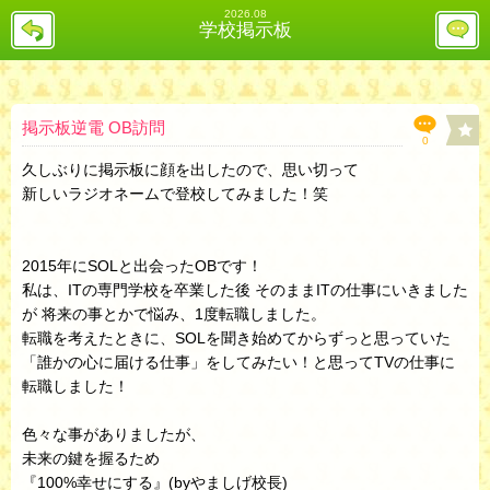
2026.08
戻
レ
学校掲示板
る
ス
投
稿
欄
へ
掲示板逆電 OB訪問
0
久しぶりに掲示板に顔を出したので、思い切って
新しいラジオネームで登校してみました！笑
2015年にSOLと出会ったOBです！
私は、ITの専門学校を卒業した後 そのままITの仕事にいきました
が 将来の事とかで悩み、1度転職しました。
転職を考えたときに、SOLを聞き始めてからずっと思っていた
「誰かの心に届ける仕事」をしてみたい！と思ってTVの仕事に
転職しました！
色々な事がありましたが、
未来の鍵を握るため
『100%幸せにする』(byやましげ校長)