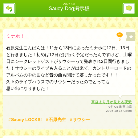
2026.08
戻
レ
Saucy Dog掲示板
る
ス
投
稿
欄
へ
ミナホ！
0
石原先生こんばんは！11から13日にあったミナホに12日、13日
と行きました！初めは12日だけ行く予定だったんですけど、土曜
日にシークレットゲストがサウシーって発表され2日間行きまし
た！サウシーのライブも入ることが出来て、カントリーロードの
アルバムの中の曲など昔の曲も聞けて嬉しかったです！！
久々のライブハウスでのサウシーだったのでとっても
思い出になりました！
真昼より月が見える夜派
女性/21歳/富山県
2025-10-15 08:08
Saucy LOCKS!
石原先生
サウシー