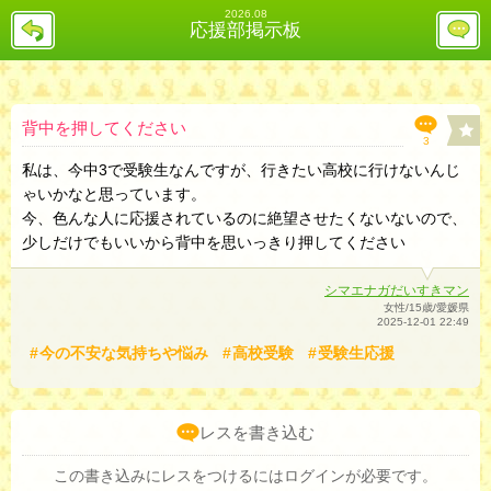
2026.08
戻
レ
応援部掲示板
る
ス
投
稿
欄
へ
背中を押してください
3
私は、今中3で受験生なんですが、行きたい高校に行けないんじ
ゃいかなと思っています。
今、色んな人に応援されているのに絶望させたくないないので、
少しだけでもいいから背中を思いっきり押してください
シマエナガだいすきマン
女性/15歳/愛媛県
2025-12-01 22:49
今の不安な気持ちや悩み
高校受験
受験生応援
レスを書き込む
この書き込みにレスをつけるにはログインが必要です。