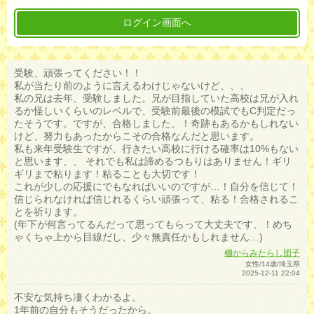
ログイン画面へ
受験、頑張ってください！！
私が当たり前のように言えるわけじゃないけど、、、
私の兄は去年、受験しました。兄が目指していた高校は兄が入れ
るか怪しいくらいのレベルで、受験前最後の模試でもC判定だっ
たそうです。ですが、合格しました、！奇跡もあるかもしれない
けど、努力もあったからこその合格なんだと思います。
私も来年受験生ですが、行きたい高校に行ける確率は10%もない
と思います、、 それでも私は諦めるつもりはありません！ギリ
ギリまで粘ります！粘ることも大切です！
これが少しの応援にでもなればいいのですが…！自分を信じて！
信じられなければ信じれるくらい頑張って、粘る！合格されるこ
とを祈ります。
(年下が何言ってるんだって思ってもらって大丈夫です、！めち
ゃくちゃ上から目線だし、少々無責任かもしれません…)
棚からみたらし団子
女性/14歳/埼玉県
2025-12-11 22:04
不安な気持ち凄くわかるよ。
1年前の自分もそうだったから。