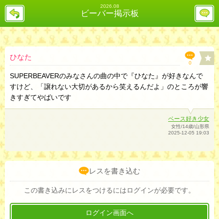
2026.08
戻
レ
ビーバー掲示板
る
ス
投
稿
欄
へ
ひなた
0
SUPERBEAVERのみなさんの曲の中で『ひなた』が好きなんで
すけど、「譲れない大切があるから笑えるんだよ」のところが響
きすぎてやばいです
ベース好き少女
女性/14歳/山形県
2025-12-05 19:03
レスを書き込む
この書き込みにレスをつけるにはログインが必要です。
ログイン画面へ