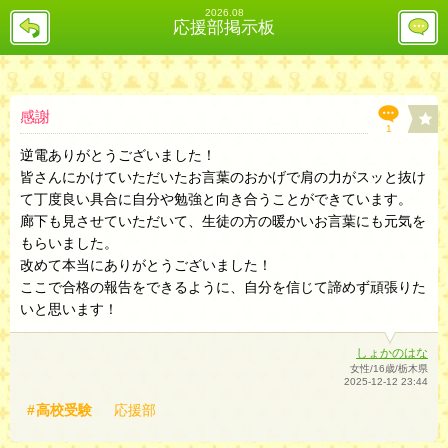
2026.08
戻
レ
応援部掲示板
る
ス
投
稿
欄
へ
感謝
1
逆電ありがとうございました！
皆さんにかけていただいたお言葉のおかげで肩の力がスッと抜け
て丁度良い具合に自分や勉強と向き合うことができています。
廊下も見させていただいて、生徒の方の暖かいお言葉にも元気を
もらいました。
改めて本当にありがとうございました！
ここで合格の報告をできるように、自分を信じて諦めず頑張りた
いと思います！
しょかのはな
女性/16歳/栃木県
2025-12-12 23:44
高校受験
応援部