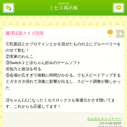
2026.08
戻
レ
ミセス掲示板
る
ス
投
稿
欄
へ
藤澤涼架クイズ回答
0
①乳製品とかプロテインとかを混ぜたものの上にブルーベリーを
のせて飲む！
②実家のわんこ
③Switch２と涼ちゃん好みのゲームソフト
④知力と政治を司る
⑤会場が広すぎて移動に時間がかかる。でもスピードアップする
とガタガタ揺れて演奏に影響が出るし、スピード調整が難しかっ
た
涼ちゃん1人になったミセスロックスも毎週欠かさず聴いてま
す。これからも応援してます！
のんのんキャンディー
女性/54歳/滋賀県
2026-06-02 13:18