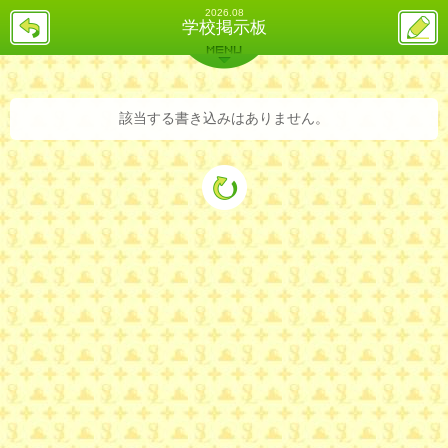
2026.08
戻
ス
学校掲示板
る
レ
投
MENU
稿
バックナンバー
詳細検索
ランキング
まとめ
該当する書き込みはありません。