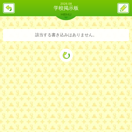
2026.08
戻
ス
学校掲示板
る
レ
投
MENU
稿
バックナンバー
詳細検索
ランキング
まとめ
該当する書き込みはありません。