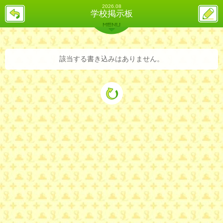
2026.08
戻
ス
学校掲示板
る
レ
投
MENU
稿
バックナンバー
詳細検索
ランキング
まとめ
該当する書き込みはありません。