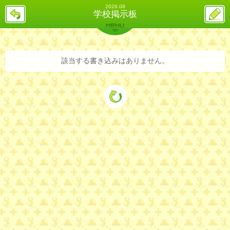
2026.08
戻
ス
学校掲示板
る
レ
投
MENU
稿
バックナンバー
詳細検索
ランキング
まとめ
該当する書き込みはありません。